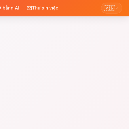
🇻🇳
 bằng AI
Thư xin việc