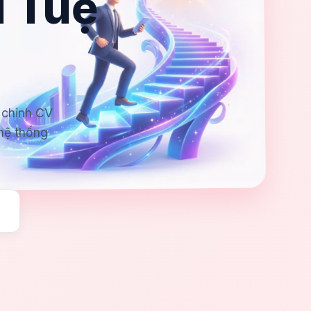
í Tuệ
 chỉnh CV
 hệ thống