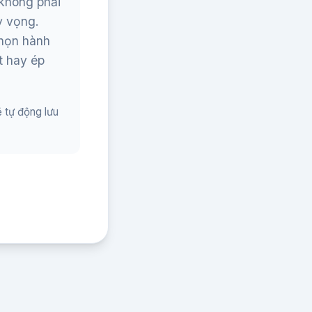
 không phải
ỳ vọng.
họn hành
t hay ép
ẽ tự động lưu