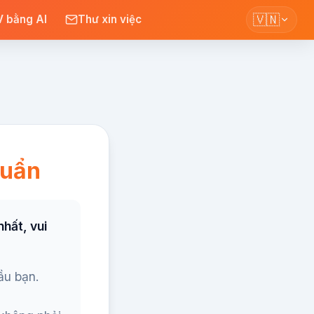
🇻🇳
 bằng AI
Thư xin việc
huẩn
hất, vui
ầu bạn.