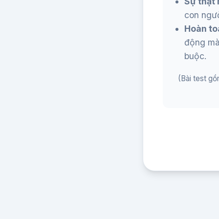
Sự thật 
con ngườ
Hoàn to
động mà 
buộc.
(Bài test gồ