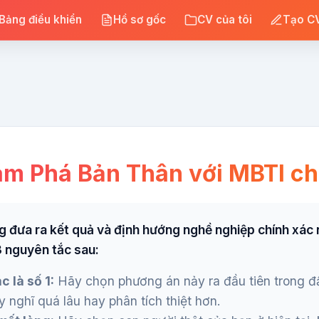
Bảng điều khiển
Hồ sơ gốc
CV của tôi
Tạo CV
m Phá Bản Thân với MBTI c
g đưa ra kết quả và định hướng nghề nghiệp chính xác n
3 nguyên tắc sau:
c là số 1:
Hãy chọn phương án nảy ra đầu tiên trong đ
 nghĩ quá lâu hay phân tích thiệt hơn.