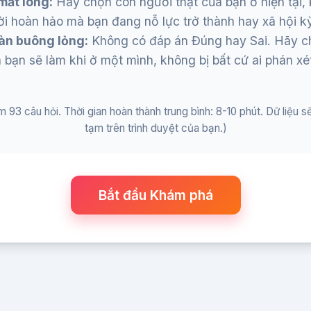
mất lòng:
Hãy chọn con người thật của bạn ở hiện tại,
i hoàn hảo mà bạn đang nỗ lực trở thành hay xã hội k
àn buông lỏng:
Không có đáp án Đúng hay Sai. Hãy c
bạn sẽ làm khi ở một mình, không bị bất cứ ai phán xé
m 93 câu hỏi. Thời gian hoàn thành trung bình: 8-10 phút. Dữ liệu s
tạm trên trình duyệt của bạn.)
Bắt đầu Khám phá